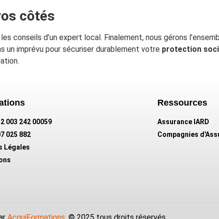
vos côtés
les conseils d’un expert local. Finalement, nous gérons l’ensemb
as un imprévu pour sécuriser durablement votre
protection soci
ation.
ations
Ressources
432 003 242 00059
Assurance IARD
07 025 882
Compagnies d'Ass
s Légales
ions
ar
AcquiFormations
,
© 2025 tous droits réservés