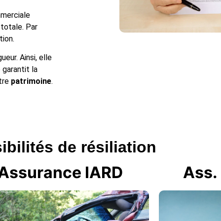
mmerciale
totale. Par
tion.
ueur. Ainsi, elle
 garantit la
otre
patrimoine
.
bilités de résiliation
Assurance IARD
Ass.