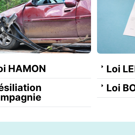
oi HAMON
Loi L
ésiliation
Loi B
mpagnie