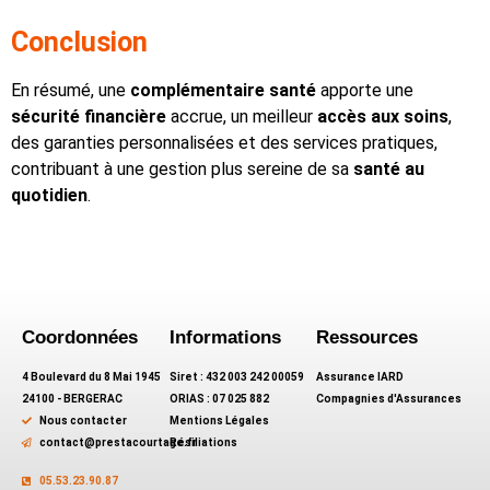
Conclusion
En résumé, une
complémentaire santé
apporte une
sécurité financière
accrue, un meilleur
accès aux soins
,
des garanties personnalisées et des services pratiques,
contribuant à une gestion plus sereine de sa
santé au
quotidien
.​
Coordonnées
Informations
Ressources
4 Boulevard du 8 Mai 1945
Siret : 432 003 242 00059
Assurance IARD
24100 - BERGERAC
ORIAS : 07 025 882
Compagnies d'Assurances
Nous contacter
Mentions Légales
contact@prestacourtage.fr
Résiliations
05.53.23.90.87