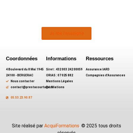
Je me renseigne
Coordonnées
Informations
Ressources
4 Boulevard du 8 Mai 1945
Siret : 432 003 242 00059
Assurance IARD
24100 - BERGERAC
ORIAS : 07 025 882
Compagnies d'Assurances
Nous contacter
Mentions Légales
contact@prestacourtage.fr
Résiliations
05.53.23.90.87
Site réalisé par
AcquiFormations
,
© 2025 tous droits
réservés