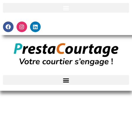
La meilleur assurance en risques aggravés ?
Revenir aux articles