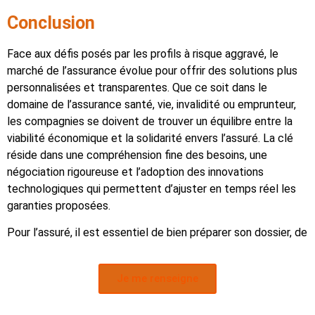
Conclusion
Face aux défis posés par les profils à risque aggravé, le
marché de l’assurance évolue pour offrir des solutions plus
personnalisées et transparentes. Que ce soit dans le
domaine de l’assurance santé, vie, invalidité ou emprunteur,
les compagnies se doivent de trouver un équilibre entre la
viabilité économique et la solidarité envers l’assuré. La clé
réside dans une compréhension fine des besoins, une
négociation rigoureuse et l’adoption des innovations
technologiques qui permettent d’ajuster en temps réel les
garanties proposées.
Pour l’assuré, il est essentiel de bien préparer son dossier, de
comparer les offres et de s’entourer de professionnels
compétents. La collaboration avec des courtiers spécialisés
Je me renseigne
et le recours à des outils numériques de suivi de la santé
peuvent s’avérer déterminants pour obtenir une couverture