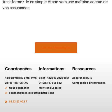
transformez-le en simple étape vers une maîtrise accrue de
vos assurances.
Je me renseigne
Coordonnées
Informations
Ressources
4 Boulevard du 8 Mai 1945
Siret : 432 003 242 00059
Assurance IARD
24100 - BERGERAC
ORIAS : 07 025 882
Compagnies d'Assurances
Nous contacter
Mentions Légales
contact@prestacourtage.fr
Résiliations
05.53.23.90.87