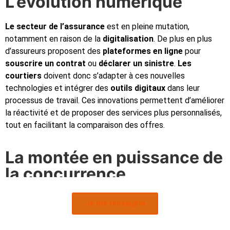
L’évolution numérique
Le secteur de l’assurance
est en pleine mutation,
notamment en raison de la
digitalisation
. De plus en plus
d’assureurs proposent des
plateformes en ligne
pour
souscrire un contrat
ou
déclarer un sinistre
.
Les
courtiers
doivent donc s’adapter à ces nouvelles
technologies et intégrer des
outils digitaux
dans leur
processus de travail. Ces innovations permettent d’améliorer
la réactivité et de proposer des services plus personnalisés,
tout en facilitant la comparaison des offres.
La montée en puissance de
la concurrence
Avec l’essor des
comparateurs en ligne
et la multiplication
Je me renseigne
des acteurs sur le marché de l’assurance, la concurrence est
devenue de plus en plus féroce. Dans ce contexte, le rôle du